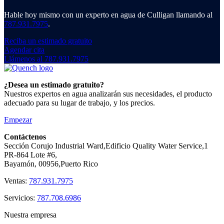
Hable hoy mismo con un experto en agua de Culligan llamando al
787.931.7975
.
Reciba un estimado gratuito
Agendar cita
Llámenos al 787.931.7975
¿Desea un estimado gratuito?
Nuestros expertos en agua analizarán sus necesidades, el producto
adecuado para su lugar de trabajo, y los precios.
Empezar
Contáctenos
Sección Corujo Industrial Ward,Edificio Quality Water Service,1
PR-864 Lote #6,
Bayamón, 00956,Puerto Rico
Ventas:
787.931.7975
Servicios:
787.708.6986
Nuestra empresa