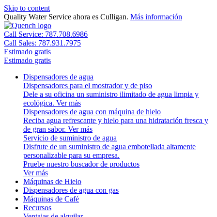
Skip to content
Quality Water Service ahora es Culligan.
Más información
Call Service: 787.708.6986
Call Sales: 787.931.7975
Estimado gratis
Estimado gratis
Dispensadores de agua
Dispensadores para el mostrador y de piso
Dele a su oficina un suministro ilimitado de agua limpia y
ecológica.
Ver más
Dispensadores de agua con máquina de hielo
Reciba agua refrescante y hielo para una hidratación fresca y
de gran sabor.
Ver más
Servicio de suministro de agua
Disfrute de un suministro de agua embotellada altamente
personalizable para su empresa.
Pruebe nuestro buscador de productos
Ver más
Máquinas de Hielo
Dispensadores de agua con gas
Máquinas de Café
Recursos
Ventajas de alquilar