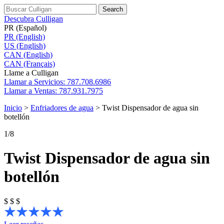
Search
Descubra Culligan
PR (Español)
PR (English)
US (English)
CAN (English)
CAN (Français)
Llame a Culligan
Llamar a
Servicios: 787.708.6986
Llamar a
Ventas: 787.931.7975
Inicio
>
Enfriadores de agua
>
Twist Dispensador de agua sin
botellón
1
/8
Twist Dispensador de agua sin
botellón
$
$
$