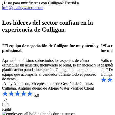
¿Listo para unir fuerzas con Culligan? Escribí a
info@qualitywaterpr.com
.
Los líderes del sector confían en la
experiencia de Culligan.
"El equipo de negociación de Culligan fue muy atento y
"“La exp
profesional.
fue muy
Aprendí muchísimo sobre todos los aspectos de cómo
Valió mu
e
estructurar un acuerdo, incluyendo lo legal, lo financiero y la
después 
planificación para la integración. Culligan tiene un gran
-Jeff Do
equipo que acompaña al vendedor durante todo el proceso
Culligan
de venta".
-Andy Anderson, Vicepresidente de Gestión de Cuentas,
Culligan. Antiguo dueño de Alpine Water
Verified Client
5.0
1/3
Left
Right