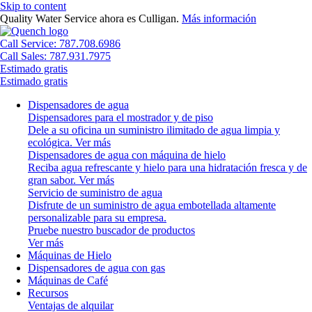
Skip to content
Quality Water Service ahora es Culligan.
Más información
Call Service: 787.708.6986
Call Sales: 787.931.7975
Estimado gratis
Estimado gratis
Dispensadores de agua
Dispensadores para el mostrador y de piso
Dele a su oficina un suministro ilimitado de agua limpia y
ecológica.
Ver más
Dispensadores de agua con máquina de hielo
Reciba agua refrescante y hielo para una hidratación fresca y de
gran sabor.
Ver más
Servicio de suministro de agua
Disfrute de un suministro de agua embotellada altamente
personalizable para su empresa.
Pruebe nuestro buscador de productos
Ver más
Máquinas de Hielo
Dispensadores de agua con gas
Máquinas de Café
Recursos
Ventajas de alquilar