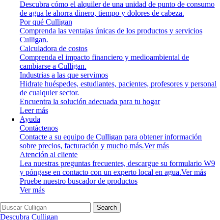
Descubra cómo el alquiler de una unidad de punto de consumo
de agua le ahorra dinero, tiempo y dolores de cabeza.
Por qué Culligan
Comprenda las ventajas únicas de los productos y servicios
Culligan.
Calculadora de costos
Comprenda el impacto financiero y medioambiental de
cambiarse a Culligan.
Industrias a las que servimos
Hidrate huéspedes, estudiantes, pacientes, profesores y personal
de cualquier sector.
Encuentra la solución adecuada para tu hogar
Leer más
Ayuda
Contáctenos
Contacte a su equipo de Culligan para obtener información
sobre precios, facturación y mucho más.
Ver más
Atención al cliente
Lea nuestras preguntas frecuentes, descargue su formulario W9
y póngase en contacto con un experto local en agua.
Ver más
Pruebe nuestro buscador de productos
Ver más
Search
Descubra Culligan