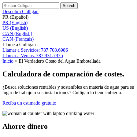
Search
Descubra Culligan
PR (Español)
PR (English)
US (English)
CAN (English)
CAN (Français)
Llame a Culligan
Llamar a
Servicios: 787.708.6986
Llamar a
Ventas: 787.931.7975
Inicio
>
El Verdadero Costo del Agua Embotellada
Calculadora de comparación de costes.
¿Busca soluciones rentables y sostenibles en materia de agua para su
lugar de trabajo o sus instalaciones? Culligan lo tiene cubierto.
Reciba un estimado gratuito
Ahorre dinero