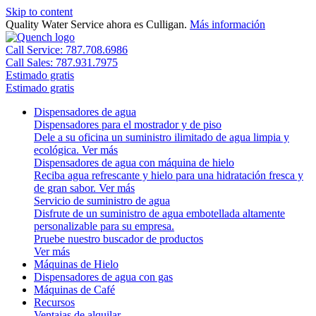
Skip to content
Quality Water Service ahora es Culligan.
Más información
Call Service: 787.708.6986
Call Sales: 787.931.7975
Estimado gratis
Estimado gratis
Dispensadores de agua
Dispensadores para el mostrador y de piso
Dele a su oficina un suministro ilimitado de agua limpia y
ecológica.
Ver más
Dispensadores de agua con máquina de hielo
Reciba agua refrescante y hielo para una hidratación fresca y
de gran sabor.
Ver más
Servicio de suministro de agua
Disfrute de un suministro de agua embotellada altamente
personalizable para su empresa.
Pruebe nuestro buscador de productos
Ver más
Máquinas de Hielo
Dispensadores de agua con gas
Máquinas de Café
Recursos
Ventajas de alquilar