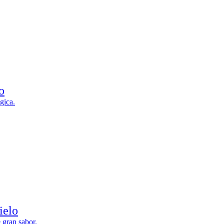
o
gica.
ielo
 gran sabor.