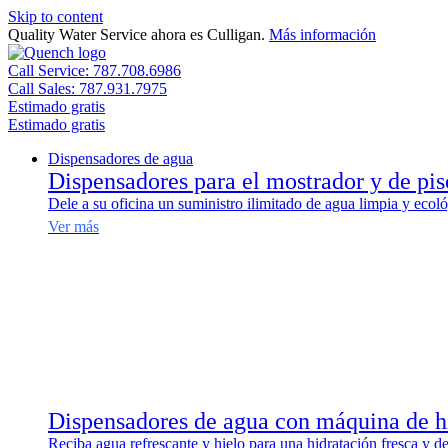
Skip to content
Quality Water Service ahora es Culligan.
Más información
Call Service: 787.708.6986
Call Sales: 787.931.7975
Estimado gratis
Estimado gratis
Dispensadores de agua
Dispensadores para el mostrador y de pis
Dele a su oficina un suministro ilimitado de agua limpia y ecoló
Ver más
Dispensadores de agua con máquina de h
Reciba agua refrescante y hielo para una hidratación fresca y de