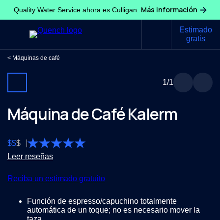
Más información
Quality Water Service ahora es Culligan.
Estimado
gratis
Máquinas de café
1
/1
Máquina de Café Kalerm
$
$
$
Leer reseñas
Reciba un estimado gratuito
Función de espresso/capuchino totalmente
automática de un toque; no es necesario mover la
taza