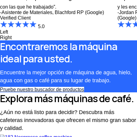
con las que he trabajado”.
y les enc
-Asistente de Materiales, Blachford RP (Google)
-Jordan 
Verified Client
(Google)
5.0
Left
Right
Encontraremos la máquina
ideal para usted.
Encuentre la mejor opción de máquina de agua, hielo,
agua con gas o café para su lugar de trabajo.
Pruebe nuestro buscador de productos
Explora más máquinas de café.
¿Aún no está listo para decidir? Descubra más
cafeteras innovadoras que ofrecen el mismo gran sabor
y calidad.