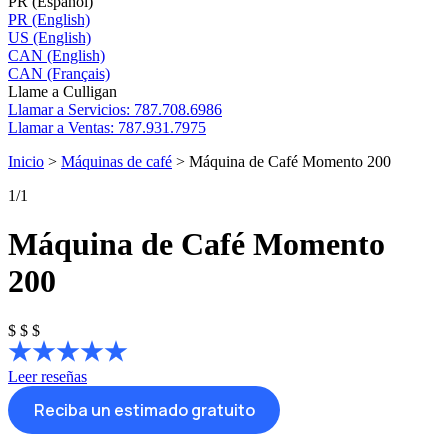
PR (Español)
PR (English)
US (English)
CAN (English)
CAN (Français)
Llame a Culligan
Llamar a
Servicios: 787.708.6986
Llamar a
Ventas: 787.931.7975
Inicio
>
Máquinas de café
>
Máquina de Café Momento 200
1
/1
Máquina de Café Momento
200
$
$
$
Leer reseñas
Reciba un estimado gratuito