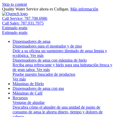
Skip to content
Quality Water Service ahora es Culligan.
Más información
Call Service: 787.708.6986
Call Sales: 787.931.7975
Estimado gratis
Estimado gratis
Dispensadores de agua
Dispensadores para el mostrador y de piso
Dele a su oficina un suministro ilimitado de agua limpia y
ecológica.
Ver más
Dispensadores de agua con máquina de hielo
Reciba agua refrescante y hielo para una hidratación fresca y
de gran sabor.
Ver más
Pruebe nuestro buscador de productos
Ver más
Máquinas de Hielo
Dispensadores de agua con gas
Máquinas de Café
Recursos
Ventajas de alquilar
Descubra cómo el alquiler de una unidad de punto de
consumo de agua le ahorra dinero, tiempo y dolores de
cabeza.