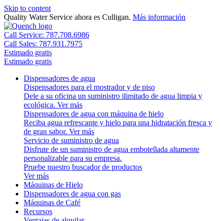
Skip to content
Quality Water Service ahora es Culligan.
Más información
Call Service: 787.708.6986
Call Sales: 787.931.7975
Estimado gratis
Estimado gratis
Dispensadores de agua
Dispensadores para el mostrador y de piso
Dele a su oficina un suministro ilimitado de agua limpia y
ecológica.
Ver más
Dispensadores de agua con máquina de hielo
Reciba agua refrescante y hielo para una hidratación fresca y
de gran sabor.
Ver más
Servicio de suministro de agua
Disfrute de un suministro de agua embotellada altamente
personalizable para su empresa.
Pruebe nuestro buscador de productos
Ver más
Máquinas de Hielo
Dispensadores de agua con gas
Máquinas de Café
Recursos
Ventajas de alquilar