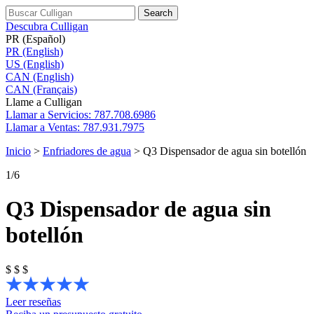
Search
Descubra Culligan
PR (Español)
PR (English)
US (English)
CAN (English)
CAN (Français)
Llame a Culligan
Llamar a
Servicios: 787.708.6986
Llamar a
Ventas: 787.931.7975
Inicio
>
Enfriadores de agua
>
Q3 Dispensador de agua sin botellón
1
/6
Q3 Dispensador de agua sin
botellón
$
$
$
Leer reseñas