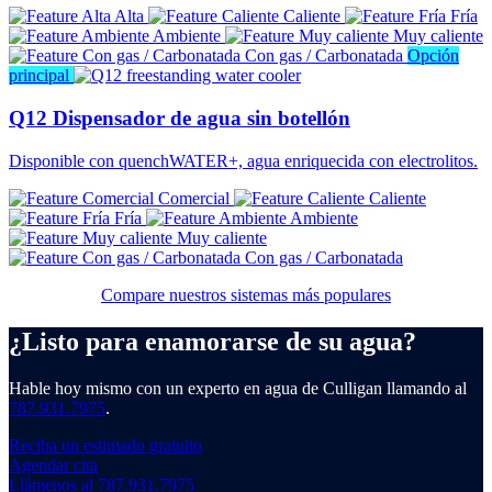
Alta
Caliente
Fría
Ambiente
Muy caliente
Con gas / Carbonatada
Opción
principal
Q12 Dispensador de agua sin botellón
Disponible con quenchWATER+, agua enriquecida con electrolitos.
Comercial
Caliente
Fría
Ambiente
Muy caliente
Con gas / Carbonatada
Compare nuestros sistemas más populares
¿Listo para enamorarse de su agua?
Hable hoy mismo con un experto en agua de Culligan llamando al
787.931.7975
.
Reciba un estimado gratuito
Agendar cita
Llámenos al 787.931.7975