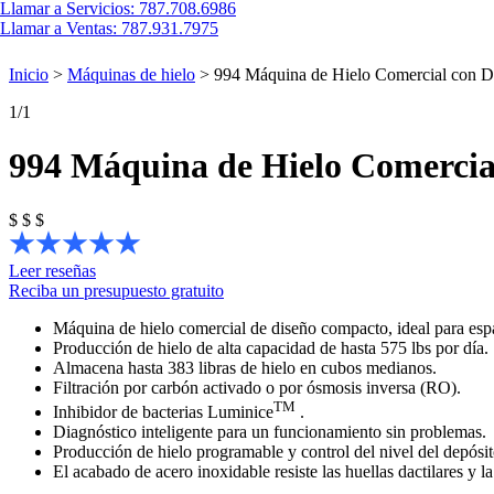
Llamar a
Servicios: 787.708.6986
Llamar a
Ventas: 787.931.7975
Inicio
>
Máquinas de hielo
>
994 Máquina de Hielo Comercial con D
1
/1
994 Máquina de Hielo Comercia
$
$
$
Leer reseñas
Reciba un presupuesto gratuito
Máquina de hielo comercial de diseño compacto, ideal para espa
Producción de hielo de alta capacidad de hasta 575 lbs por día.
Almacena hasta 383 libras de hielo en cubos medianos.
Filtración por carbón activado o por ósmosis inversa (RO).
TM
Inhibidor de bacterias Luminice
.
Diagnóstico inteligente para un funcionamiento sin problemas.
Producción de hielo programable y control del nivel del depósi
El acabado de acero inoxidable resiste las huellas dactilares y l