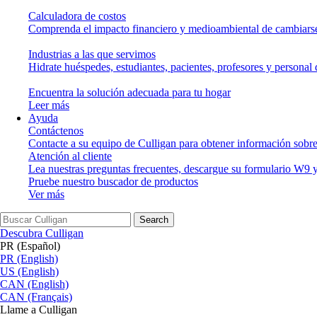
Calculadora de costos
Comprenda el impacto financiero y medioambiental de cambiarse
Industrias a las que servimos
Hidrate huéspedes, estudiantes, pacientes, profesores y personal 
Encuentra la solución adecuada para tu hogar
Leer más
Ayuda
Contáctenos
Contacte a su equipo de Culligan para obtener información sobre
Atención al cliente
Lea nuestras preguntas frecuentes, descargue su formulario W9 y
Pruebe nuestro buscador de productos
Ver más
Search
Descubra Culligan
PR (Español)
PR (English)
US (English)
CAN (English)
CAN (Français)
Llame a Culligan