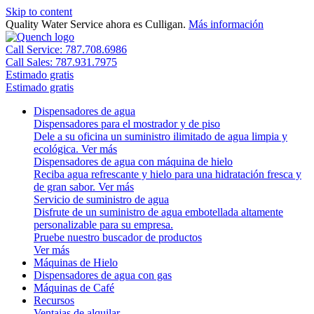
Skip to content
Quality Water Service ahora es Culligan.
Más información
Call Service: 787.708.6986
Call Sales: 787.931.7975
Estimado gratis
Estimado gratis
Dispensadores de agua
Dispensadores para el mostrador y de piso
Dele a su oficina un suministro ilimitado de agua limpia y
ecológica.
Ver más
Dispensadores de agua con máquina de hielo
Reciba agua refrescante y hielo para una hidratación fresca y
de gran sabor.
Ver más
Servicio de suministro de agua
Disfrute de un suministro de agua embotellada altamente
personalizable para su empresa.
Pruebe nuestro buscador de productos
Ver más
Máquinas de Hielo
Dispensadores de agua con gas
Máquinas de Café
Recursos
Ventajas de alquilar