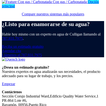
Con gas / Carbonatada
Opción
principal
Compare nuestros sistemas más populares
¿Listo para enamorarse de su agua?
Hable hoy mismo con un experto en agua de Culligan llamando al
787.931.7975
.
Reciba un estimado gratuito
Agendar cita
Llámenos al 787.931.7975
¿Desea un estimado gratuito?
Nuestros expertos en agua analizarán sus necesidades, el producto
adecuado para su lugar de trabajo, y los precios.
Empezar
Contáctenos
Sección Corujo Industrial Ward,Edificio Quality Water Service,1
PR-864 Lote #6,
Bayamón, 00956,Puerto Rico