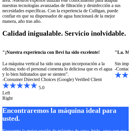
área. Nuestros expertos utilizan este conocimiento para adaptar
nuestras tecnologías avanzadas de filtración y desinfección a sus
necesidades específicas. Con la experiencia de Culligan, puede
confiar en que su dispensador de agua funcionará de la mejor
manera, año tras año.
Calidad inigualable. Servicio inolvidable.
"¡Nuestra experiencia con Bevi ha sido excelente!
"La. Me
La máquina vertical ha sido una gran incorporación a la
Sin impor
oficina; todo el personal comenta lo deliciosa que es el agua
-Contad
y lo bien hidratados que se sienten”.
-Consumer Directed Choices (Google)
Verified Client
5.0
Left
Right
Encontraremos la máquina ideal para
usted.
Encuentre la mejor opción de máquina de agua, hielo, agua con gas