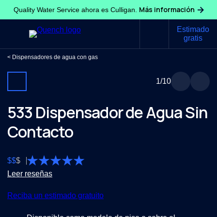
Más información
Quality Water Service ahora es Culligan.
Estimado
gratis
Dispensadores de agua con gas
1
/10
533 Dispensador de Agua Sin
Contacto
$
$
$
Leer reseñas
Reciba un estimado gratuito