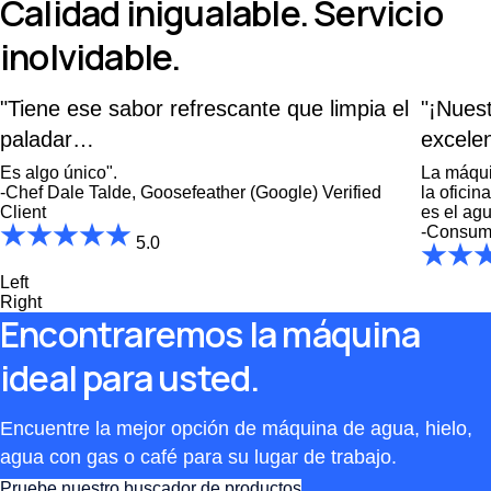
Calidad inigualable. Servicio
inolvidable.
"Tiene ese sabor refrescante que limpia el
"¡Nuest
paladar…
excelen
Es algo único".
La máqui
-Chef Dale Talde, Goosefeather (Google)
Verified
la oficin
Client
es el agu
-Consume
5.0
Left
Right
Encontraremos la máquina
ideal para usted.
Encuentre la mejor opción de máquina de agua, hielo,
agua con gas o café para su lugar de trabajo.
Pruebe nuestro buscador de productos